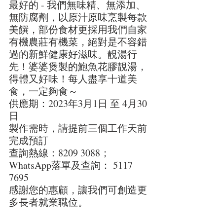
最好的 - 我們無味精、無添加、
無防腐劑，以原汁原味烹製每款
美饌，部份食材更採用我們自家
有機農莊有機菜，絕對是不容錯
過的新鮮健康好滋味。靚湯行
先！婆婆煲製的鮑魚花膠靚湯，
得體又好味！每人盡享十道美
食，一定夠食～
供應期：2023年3月1日 至 4月30
日
製作需時，請提前三個工作天前
完成預訂
查詢熱線：8209 3088；
WhatsApp落單及查詢： 5117 
7695
感謝您的惠顧，讓我們可創造更
多長者就業職位。