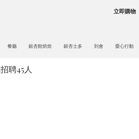
立即購物
餐廳
銀杏館烘焙
銀杏士多
到會
愛心行動
招聘45人