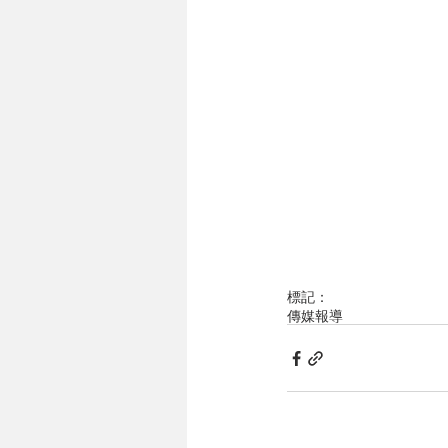
標記：
傳媒報導