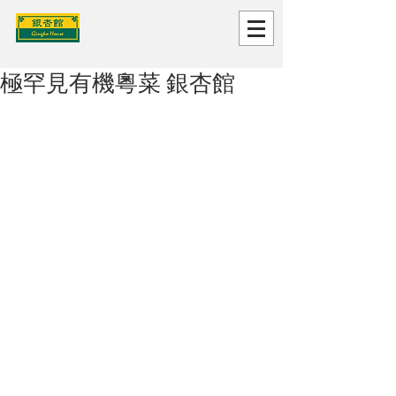
極罕見有機粵菜 銀杏館