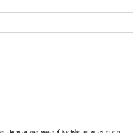
ves a larger audience because of its polished and engaging design.