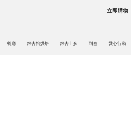
立即購物
餐廳
銀杏館烘焙
銀杏士多
到會
愛心行動