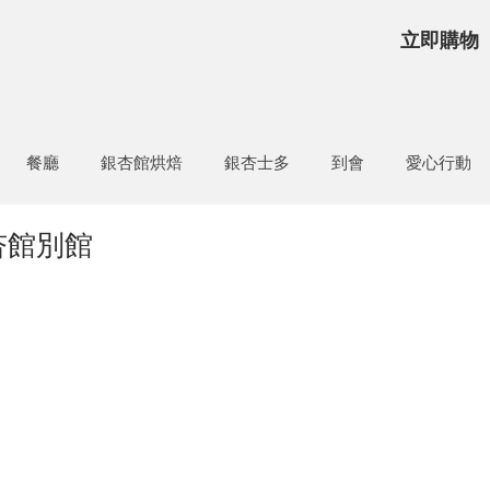
立即購物
餐廳
銀杏館烘焙
銀杏士多
到會
愛心行動
杏館別館