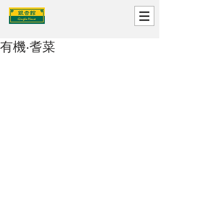
有機‧耆菜