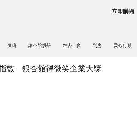
立即購物
餐廳
銀杏館烘焙
銀杏士多
到會
愛心行動
指數 - 銀杏館得微笑企業大獎