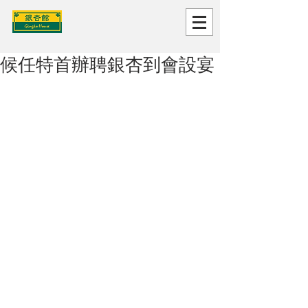
候任特首辦聘銀杏到會設宴