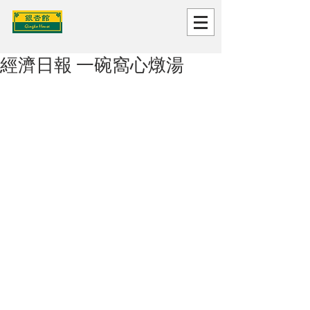
經濟日報 一碗窩心燉湯