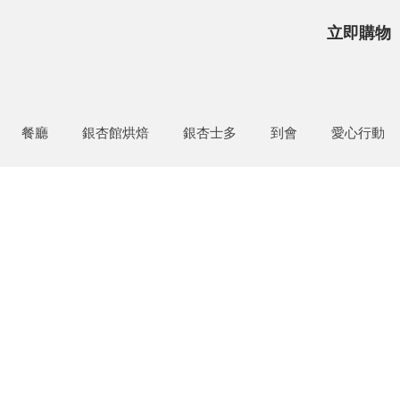
立即購物
餐廳
銀杏館烘焙
銀杏士多
到會
愛心行動