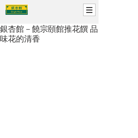
銀杏館－饒宗頤館推花饌 品
味花的清香