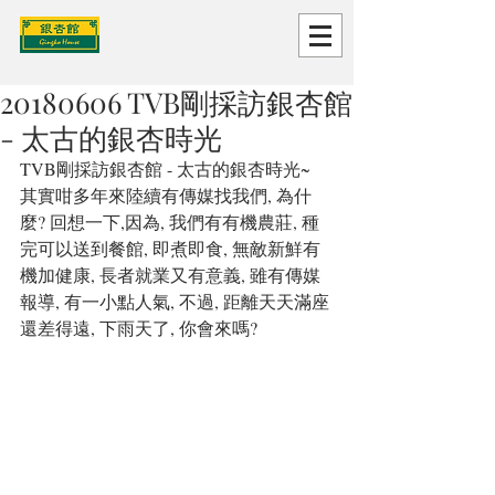
20180606 TVB剛採訪銀杏館
- 太古的銀杏時光
TVB剛採訪銀杏館 - 太古的銀杏時光~
其實咁多年來陸續有傳媒找我們, 為什
麼? 回想一下,因為, 我們有有機農莊, 種
完可以送到餐館, 即煮即食, 無敵新鮮有
機加健康, 長者就業又有意義, 雖有傳媒
報導, 有一小點人氣, 不過, 距離天天滿座
還差得遠, 下雨天了, 你會來嗎?