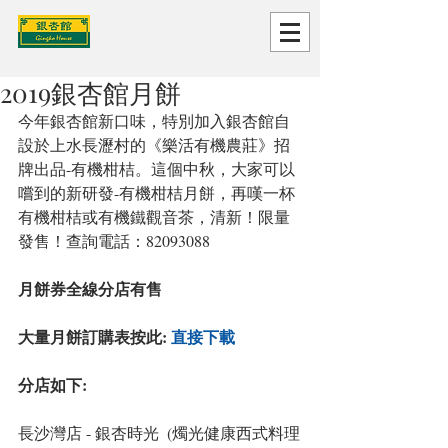
2019銀杏館月餅
今年銀杏館新口味，特別加入銀杏館自
設於上水長瀝村的《樂活有機農莊》招
牌出品-有機柑桔。這個中秋，大家可以
嚐到的新研發-有機柑桔月餅，再嘆一杯
有機柑桔或有機鐵觀音茶，清新！限量
發售！查詢電話：82093088  
月餅券全線分店有售
大量月餅訂購表按此: 
直接下載
分店如下:
長沙灣店 - 銀杏時光  (燭光健康西式料理