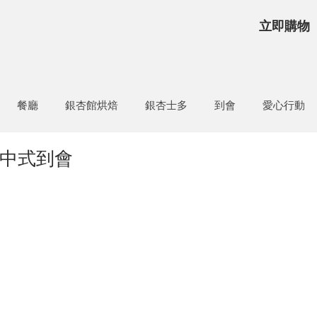
立即購物
餐廳
銀杏館烘焙
銀杏士多
到會
愛心行動
春中式到會