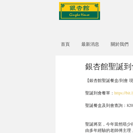
首頁
最新消息
關於我們
銀杏館聖誕到
【銀杏館聖誕餐盒/到會 
聖誕到會餐單：
https://bi
聖誕餐盒及到會查詢：8209 30
聖誕將至，今年當然唔少
由多年經驗的老師傅主理