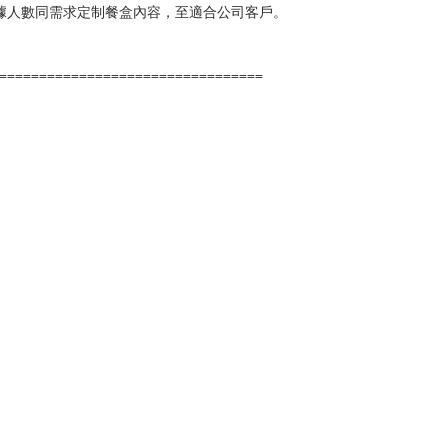
據人數同需求定制餐盒內容，至適合公司客戶。
=================================