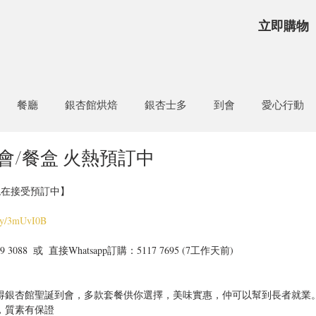
立即購物
餐廳
銀杏館烘焙
銀杏士多
到會
愛心行動
會/餐盒 火熱預訂中
現在接受預訂中】
t.ly/3mUvI0B
88  或  直接Whatsapp訂購：5117 7695 (7工作天前)
得銀杏館聖誕到會，多款套餐供你選擇，美味實惠，仲可以幫到長者就業
，質素有保證