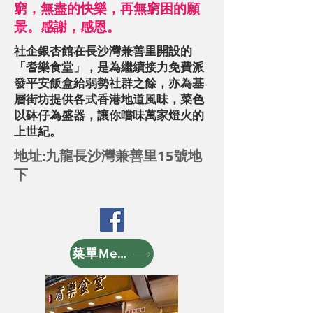
窮，無盡的快樂，再無窮困的願
景。感謝，感恩。
社企銀杏館在長沙灣兼善里開設的
「耆樂食堂」，是為繼續接力免費派
發平安飯盒給弱勢社群之餘，亦為基
層街坊提供各式香港地道風味，菜色
以砵仔為盛器，讓你嚐味萬家燈火的
上世紀。
地址:九龍長沙灣兼善里15號地
下
菜單Menu