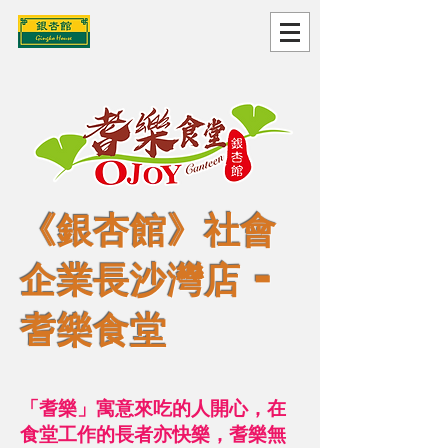
《銀杏館》社會
企業長沙灣店 -
耆樂食堂
「耆樂」寓意來吃的人開心，在
食堂工作的長者亦快樂，耆樂無