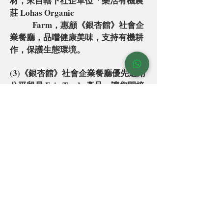
材，來自轄下社企單位「
樂活有
機農
莊 Lo
has Organic
Farm
，惠顧《銀杏館》社會企
業餐廳，品
嚐健康美味，支持有機耕
作，保護生態環境。
(3)《銀杏館》社會企業餐廳優先選用
公平貿易 Fair Trade 產品，讓您間接
幫助了世界各地的
貧農家庭，協助他們自力更新。
《銀杏館》社會企
業的善心活動