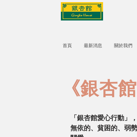
首頁
最新消息
關於我們
《銀杏館
「銀杏館愛心行動」
無依的、貧困的、弱