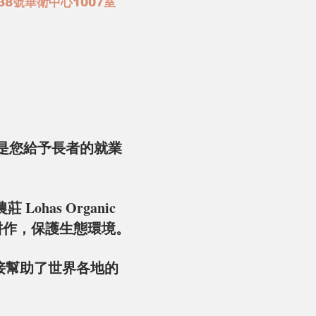
8號華衛中心1007室
是您給予長者的就業
農莊 Lo
has Organic
耕作，保護生態環境。
您間接幫助了世界各地的