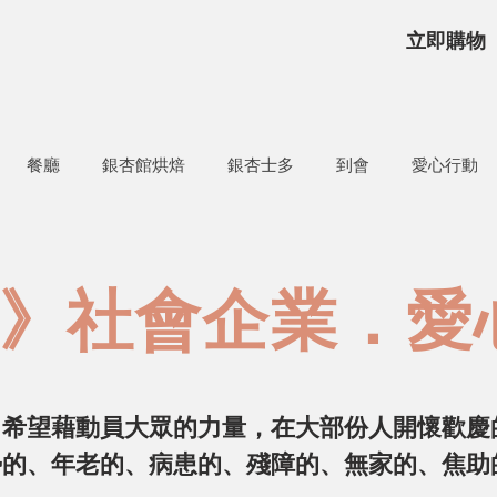
立即購物
餐廳
銀杏館烘焙
銀杏士多
到會
愛心行動
》社會企業．愛
，希望藉
動員大眾的力量，在大部份人開懷歡慶
勢的、年老的、病患的、殘障的、無家的、焦助