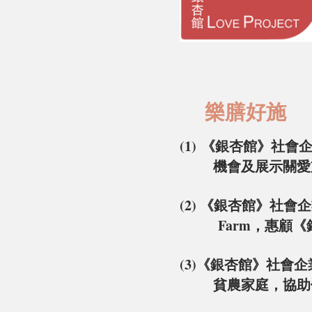
L
樂膳好施 
(1)
《銀杏館》社會
機會及展示關愛
(2) 《
銀杏館》社會企
Farm
，惠顧《
(3)《銀杏館》社會企
貧農家庭，協助他