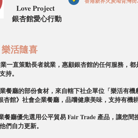
香港新界火炭坳背灣街3
ove Project
銀杏館愛心行動
樂活隨喜
企業一直策動長者就業，惠顧銀杏館的任何服務，
都
支持。
業餐廳的部份食材，來自轄下社企單位「
樂活有
機
銀杏館》社會企業餐廳，品
嚐健康美味，支持有機
業餐廳優先選用公平貿易 Fair Trade 產品，讓
們自力更新。