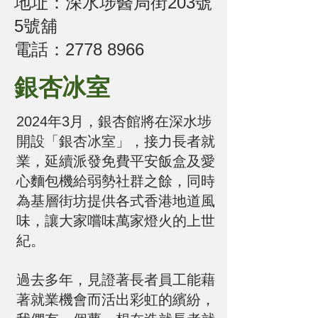
地址：深水埗醫局街203號
5號舖
​電話：2778 8966
銀杏冰室
2024年3月，銀杏館將在深水埗
開設「銀杏冰室」，接力長者就
業，延續派發免費平安飯盒及愛
心麵包機給弱勢社群之餘，同時
為基層街坊提供各式香港地道風
味，讓大家嚐味萬家燈火的上世
紀。
過去多年，見證著長者員工能藉
著就業機會而活出彩虹的繽紛，