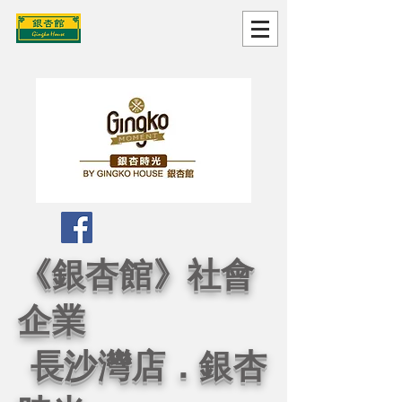
《銀杏館》社會
企業
長沙灣店．銀杏