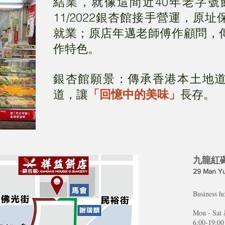
結業，就像這間近40年老字號
11/2022銀杏館接手營運，原
就業；原店年邁老師傅作顧問，
作特色。
銀杏館願景：傳承香港本土地
道，讓
「回憶中的美味」
長存。
九龍紅磡
29 Man Yu
Business
Mon - S
6:00-19:0