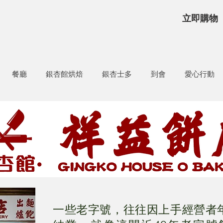
立即購物
餐廳
銀杏館烘焙
銀杏士多
到會
愛心行動
一些老字號，往往因上手經營者