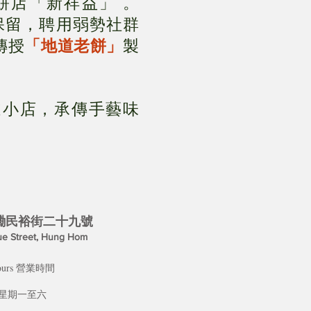
餅店「新祥益」 。
址保留，聘用弱勢社群
傳授
「地道老餅」
製
道小店，承傳手藝味
民裕街二十九號​​
e Street, Hung Hom
 hours 營業時間
at 星期一至六
0