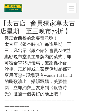
【太古店 | 會員獨家享太古
店星期一至三晚市75折 】
鍾意食西餐的您要留意喇！
太古店《銀杏時光》每逢星期一至
三，凡出示《銀杏館》會員APP並
惠顧晚市堂食主餐牌內的菜式，即
可獲全單75折優惠，無論係小食、
沙律、意粉抑或主菜定係甜品都可
享用優惠~ 現場更有wonderful band
的民歌演出，樂韻飄飄，美酒佳
餚，立即約齊朋友來到《銀杏時
光》度過一個美好的晚上吧！
============================
==========