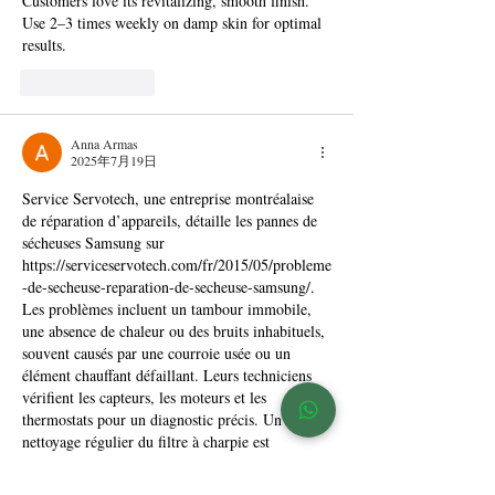
Customers love its revitalizing, smooth finish. 
Use 2–3 times weekly on damp skin for optimal 
results.
按讚
回覆
Anna Armas
2025年7月19日
Service Servotech, une entreprise montréalaise 
de réparation d’appareils, détaille les pannes de 
sécheuses Samsung sur 
https://serviceservotech.com/fr/2015/05/probleme
-de-secheuse-reparation-de-secheuse-samsung/
. 
Les problèmes incluent un tambour immobile, 
une absence de chaleur ou des bruits inhabituels, 
souvent causés par une courroie usée ou un 
élément chauffant défaillant. Leurs techniciens 
vérifient les capteurs, les moteurs et les 
thermostats pour un diagnostic précis. Un 
nettoyage régulier du filtre à charpie est 
conseillé pour prévenir les dysfonctionnements. 
Ils desservent Montréal, Laval et les régions 