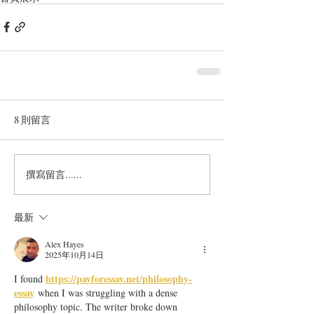
8 則留言
撰寫留言......
最新
Alex Hayes
2025年10月14日
https://payforessay.net/philosophy-
I found 
essay
 when I was struggling with a dense 
philosophy topic. The writer broke down 