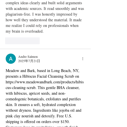
complex ideas clearly and built solid arguments 
with academic sources. It read smoothly and was 
plagiarism-free. I was honestly impressed by 
how well they understood the material. It made 
me realize I could rely on professionals when 
my brain is overloaded.
按讚
回覆
Andre Salmon
2025年7月21日
Meadow and Bark, based in Long Beach, NY, 
presents a Hibiscus Facial Cleansing Scrub on 
https://www.meadowandbark.com/products/hibis
cus-cleaning-scrub
. This gentle BHA cleanser, 
with hibiscus, apricot seeds, and non-
comedogenic botanicals, exfoliates and purifies 
skin. It ensures a soft, hydrated complexion 
without dryness. Ingredients like jojoba oil and 
pink clay nourish and detoxify. Free U.S. 
shipping is offered on orders over $150. 