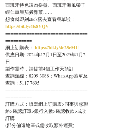
西班牙特色凍肉拼盤、西班牙海風帶子
蝦仁車厘茄煮雜菜……
想食就即刻click落去查看餐單啦：
https://bit.ly/4fs8YQV
===============================
==========
https://bit.ly/4e25cMU
網上訂購表： 
供應日期: 2024年12月1日至2025年1月2
日
製作需時，請提前4個工作天預訂
查詢熱線：8209 3088；WhatsApp落單及
查詢：5117 7695
===============================
==========
訂購方式：填寫網上訂購表>同事與您聯
絡>確認訂單>銀行入數>確認收款>成功
訂購
(部分偏遠地區或需收取額外運費)