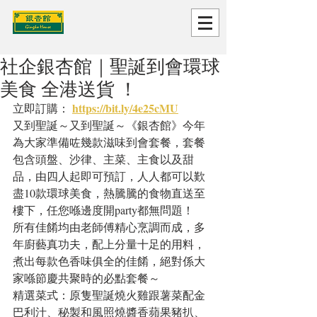
社企銀杏館｜聖誕到會環球
美食 全港送貨 ！
https://bit.ly/4e25cMU
立即訂購： 
又到聖誕～又到聖誕～《銀杏館》今年
為大家準備咗幾款滋味到會套餐，套餐
包含頭盤、沙律、主菜、主食以及甜
品，由四人起即可預訂，人人都可以歎
盡10款環球美食，熱騰騰的食物直送至
樓下，任您喺邊度開party都無問題！
所有佳餚均由老師傅精心烹調而成，多
年廚藝真功夫，配上分量十足的用料，
煮出每款色香味俱全的佳餚，絕對係大
家喺節慶共聚時的必點套餐～
精選菜式：原隻聖誕燒火雞跟薯菜配金
巴利汁、秘製和風照燒醬香蘋果豬扒、