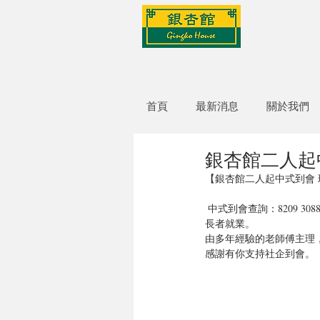
首頁
最新消息
關於我們
銀杏館二人起中
【銀杏館二人起中式到會 
 中式到會查詢：8209 3088  或  直接Whatsapp訂購：5117 7695 (3工作天前)  多款套餐供你選擇，美味實惠，仲可以幫到
長者就業。
由多年經驗的老師傅主理
感謝有你支持社企到會。