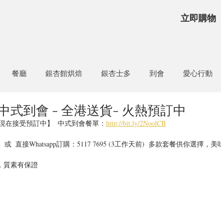
立即購物
餐廳
銀杏館烘焙
銀杏士多
到會
愛心行動
式到會 - 全港送貨- 火熱預訂中
現在接受預訂中】  中式到會餐單：
http://bit.ly/2NoolCB
，質素有保證