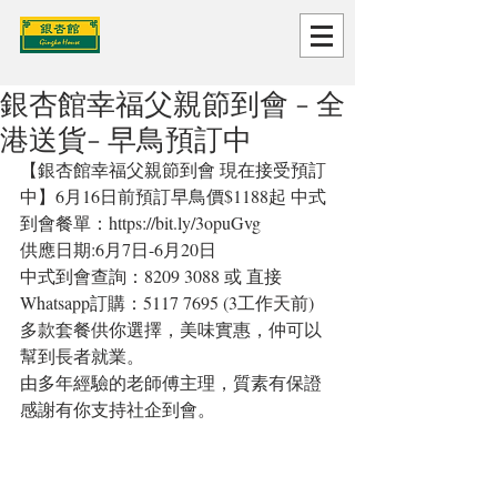
銀杏館幸福父親節到會 - 全
港送貨- 早鳥預訂中
【銀杏館幸福父親節到會 現在接受預訂
中】6月16日前預訂早鳥價$1188起 中式
到會餐單：https://bit.ly/3opuGvg
供應日期:6月7日-6月20日
中式到會查詢：8209 3088 或 直接
Whatsapp訂購：5117 7695 (3工作天前) 
多款套餐供你選擇，美味實惠，仲可以
幫到長者就業。 
由多年經驗的老師傅主理，質素有保證 
感謝有你支持社企到會。