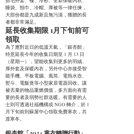
抓毛外套、褸、冷衫、全新保暖內衣、
睡袋、頸巾、冷帽、厚被等一律任揀，
大部份都是九成新且無污漬，獲贈的長
者都非常滿足。
延長收集期限 1月下旬前可
領取
為了應對近日的低溫天氣，「銀杏館」
特意延長今年的收集日期至 1 月 13 日
（星期一），望能收集到更多的羽絨、
厚外套及保暖內衣，另外中心亦接受智
能手機、平板電腦、風筒、電熱水壺、
熨斗、電飯煲等小型家居電器回收。讓
被丟棄的物品重燃價值，多方面向有需
要的長者及弱勢社群送暖。有需要的人
士則可透過社福機構或 NGO 轉介，於 1 
月下旬前到蘇屋中心領取免費寒衣，共
渡寒冬。
銀杏館「2024 寒衣轉贈行動」