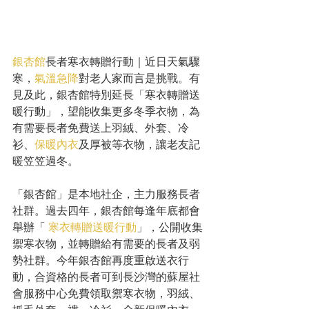
銀杏館
長者寒衣轉贈行動｜近日天氣驟
寒，
氣溫急降
對老人家而言是挑戰。有
見及此，銀杏館特別延長「寒衣轉贈送
暖行動」，望能收集更多冬季衣物，為
有需要長者免費送上羽絨、外套、冷
衫、
保暖內衣
及厚被等衣物，讓老友記
暖笠笠過冬。
「銀杏館」是本地社企，主力服務長者
社群。過去四年，銀杏館每逢年底都會
舉辦「 
寒衣轉贈送暖行動
」，公開收集
禦寒衣物，並轉贈給有需要的長者及弱
勢社群。今年銀杏館再度重啟送衣行
動，合資格的長者可到長沙灣的蘇屋社
會服務中心免費領取禦寒衣物，羽絨、