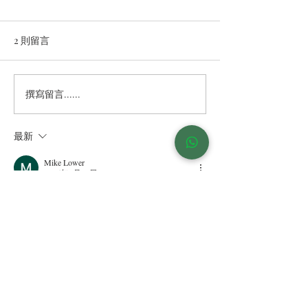
2 則留言
撰寫留言......
最新
Mike Lower
2025年7月29日
Master Google Ads with Webugol’s guide at 
https://webugol.com/blog/how-to-use-google-
ads-for-health-focused-personalized-advertising/
. 
Webugol’s strategies use custom intent audiences 
to engage patients searching for healthcare 
services. Geotargeting delivers ads to local 
audiences, increasing relevance, per their 
insights. Demographic targeting tailors ads to 
specific patient demographics, like age or 