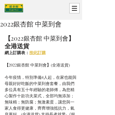
2022銀杏館 中菜到會
【
2022銀杏館 中菜到會
】
全港送貨
網上訂購表：
按此訂購
【
】
2022銀杏館 中菜到會
(全港送貨)
今年疫情，特別準備4人起，在家也能與
母親好好吃飯的中菜到會套餐，由我們
多位具有五十年經驗的老師傅，為您精
心製作十款功夫菜式，全部均無添加；
無味精；無防腐；無激素蛋，讓您與一
家人食得更健康，齊齊增強抵抗力，氣
息更好。(全港送貨) 支持長者就業-《銀