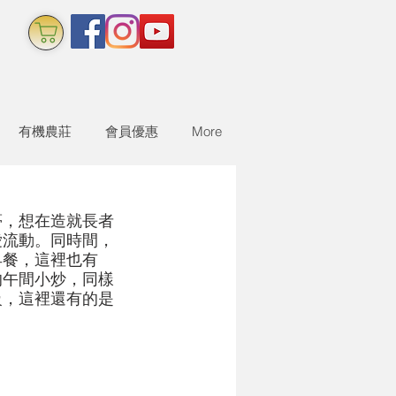
有機農莊
會員優惠
More
夢，想在造就長者
愛流動。同時間，
早餐，這裡也有
的午間小炒，同樣
級，這裡還有的是