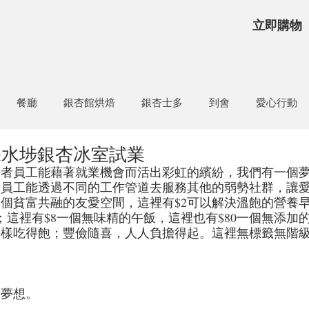
立即購物
餐廳
銀杏館烘焙
銀杏士多
到會
愛心行動
18 深水埗銀杏冰室試業
長者員工能藉著就業機會而活出彩虹的繽紛，我們有一個
者員工能透過不同的工作管道去服務其他的弱勢社群，讓
個貧富共融的友愛空間，這裡有$2可以解決溫飽的營養
餐；這裡有$8一個無味精的午飯，這裡也有$80一個無添加
同樣吃得飽；豐儉隨喜，人人負擔得起。這裡無標籤無階
築夢想。
＝