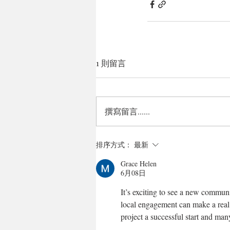
1 則留言
撰寫留言......
排序方式：
最新
Grace Helen
6月08日
It’s exciting to see a new commu
local engagement can make a real 
project a successful start and ma