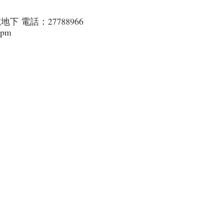
室
號地下 
電話：27788966
0pm