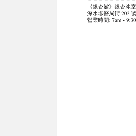
《銀杏館》銀杏冰
深水埗醫局街 203 
營業時間: 7am - 9:3