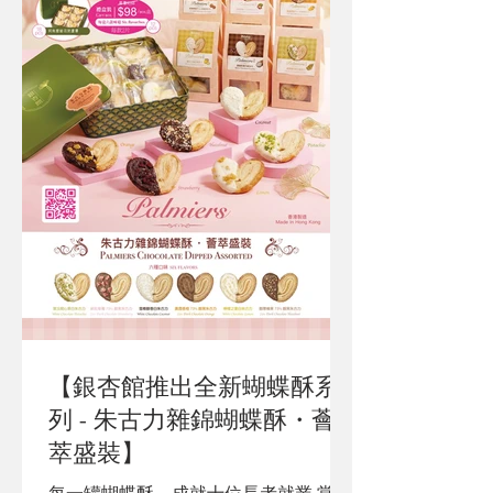
【銀杏館推出全新蝴蝶酥系
列 - 朱古力雜錦蝴蝶酥・薈
萃盛裝】