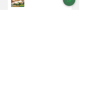
【銀杏館推出全新蝴蝶酥系列
- 朱古力雜錦蝴蝶酥・薈萃盛
裝】
【拜年送禮】銀杏館賀年烘焙
禮盒-多款蝴蝶酥曲奇杏仁脆片
【至有❤️嘅社企年糕 銀杏館賀
年糕點特設會員58折優惠】