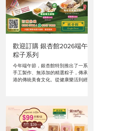
歡迎訂購 銀杏館2026端午節
粽子系列
今年端午節，銀杏館特別推出了一系列
手工製作、無添加的精選粽子，傳承香
港的傳統美食文化。從健康樂活到經典
鹹甜，每一款粽子都由我們的老師傅們
用心製作，確保每一口都滿載滋味。 早
鳥及會員專屬優惠現已開始！記得不容
錯過！ 更多優惠及套裝組合請訪問我們
的網站了解詳情。