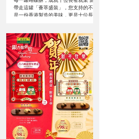
每一罐蝴蝶酥，成就十位長者就業 當您
帶走這罐「薈萃盛裝」，您支持的不僅
是一份香港製造的美味，更是十位長者
職人的尊嚴與希望。從揉麵到送達，每
一環節都凝聚著長者的心血： 極致工
藝：堅持 216 摺手工摺疊與航空級烘焙
技術，成就層次分明的金黃酥脆。 職人
接力：由製作、蘸朱古力裝飾、獨立包
裝、整齊入罐到物流運送，全程由長者
團隊併肩完成。 文化傳承：每一罐皆附
有長者書法家在牛油紙上親筆書寫的故
事序言，讓禮盒承載靈魂。 暖心推介：
由分店周伯伯等長者店員為您介紹這份
跨越半世紀的甜蜜。