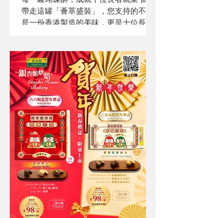
帶走這罐「薈萃盛裝」，您支持的不僅
是一份香港製造的美味，更是十位長者
職人的尊嚴與希望。從揉麵到送達，每
一環節都凝聚著長者的心血： 極致工
藝：堅持 216 摺手工摺疊與航空級烘焙
技術，成就層次分明的金黃酥脆。 職人
接力：由製作、蘸朱古力裝飾、獨立包
裝、整齊入罐到物流運送，全程由長者
團隊併肩完成。 文化傳承：每一罐皆附
有長者書法家在牛油紙上親筆書寫的故
事序言，讓禮盒承載靈魂。 暖心推介：
由分店周伯伯等長者店員為您介紹這份
跨越半世紀的甜蜜。