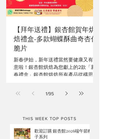
【拜年送禮】銀杏館賀年烘
焙禮盒-多款蝴蝶酥曲奇杏仁
脆片
新春伊始，新年送禮當然要健康又有心
意啦！銀杏館烘焙為您獻上的2款「新
春禮盒」銀杏館烘焙所有產品從構思、
挑選食材，再到製作及包裝，均由長者
製造。無添加、不含防腐劑，每塊曲奇
1
/
95
成就長者就業的機會，您的支持是一眾
老友記前進的動力！
THIS WEEK TOP POSTS
歡迎訂購 銀杏館2026端午節粽
子系列