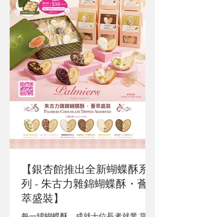
【銀杏館推出全新蝴蝶酥系
列 - 朱古力雜錦蝴蝶酥・薈
萃盛裝】
每一罐蝴蝶酥，成就十位長者就業 當您