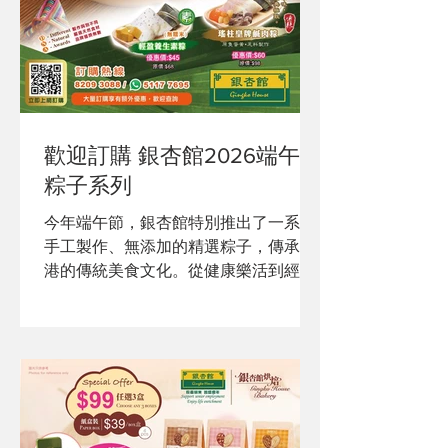
歡迎訂購 銀杏館2026端午節
粽子系列
今年端午節，銀杏館特別推出了一系列
手工製作、無添加的精選粽子，傳承香
港的傳統美食文化。從健康樂活到經典
鹹甜，每一款粽子都由我們的老師傅們
用心製作，確保每一口都滿載滋味。 早
鳥及會員專屬優惠現已開始！記得不容
錯過！ 更多優惠及套裝組合請訪問我們
的網站了解詳情。