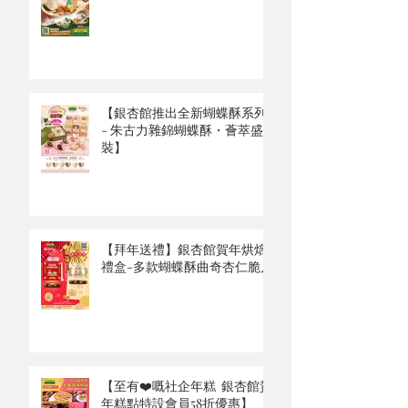
【銀杏館推出全新蝴蝶酥系列
- 朱古力雜錦蝴蝶酥・薈萃盛
裝】
【拜年送禮】銀杏館賀年烘焙
禮盒-多款蝴蝶酥曲奇杏仁脆片
【至有❤️嘅社企年糕 銀杏館賀
年糕點特設會員58折優惠】