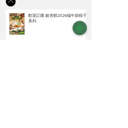
歡迎訂購 銀杏館2026端午節粽子
系列
【銀杏館推出全新蝴蝶酥系列 - 朱
古力雜錦蝴蝶酥・薈萃盛裝】
【拜年送禮】銀杏館賀年烘焙禮
盒-多款蝴蝶酥曲奇杏仁脆片